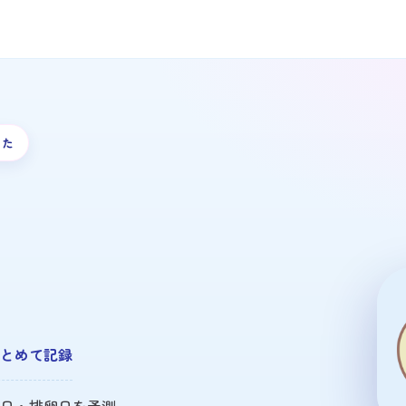
基礎体温・体重・体温を無料で
した
。
とめて記録