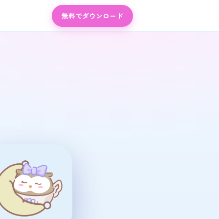
まとめて記録できる生理日・体
無料でダウンロード