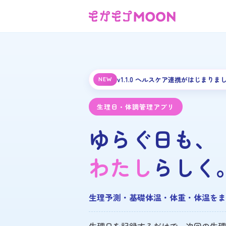
モカモコMOON｜生理予測・
v1.1.0 ヘルスケア連携がはじまりま
NEW
生理日・体調管理アプリ
ゆらぐ日も、
わたし
らしく
生理予測・基礎体温・体重・体温をま