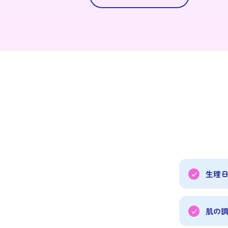
生理
肌の